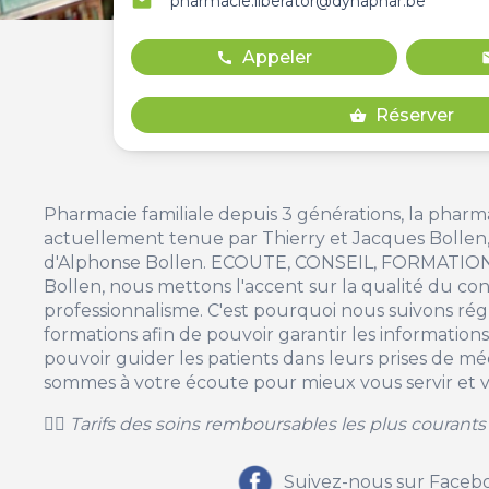
email
pharmacie.liberator@dynaphar.be
Appeler
call
m
Réserver
shopping_basket
Pharmacie familiale depuis 3 générations, la pharm
actuellement tenue par Thierry et Jacques Bollen, pe
d'Alphonse Bollen. ECOUTE, CONSEIL, FORMATION..
Bollen, nous mettons l'accent sur la qualité du cons
professionnalisme. C'est pourquoi nous suivons ré
formations afin de pouvoir garantir les informations 
pouvoir guider les patients dans leurs prises de m
sommes à votre écoute pour mieux vous servir et vo
👉🏻
Tarifs des soins remboursables les plus courants
Suivez-nous sur Faceb