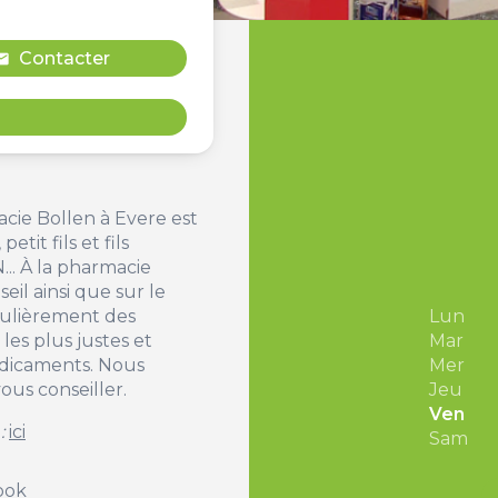
Contacter
ail
acie Bollen à Evere est
tit fils et fils
. À la pharmacie
eil ainsi que sur le
gulièrement des
Lun
les plus justes et
Mar
édicaments. Nous
Mer
us conseiller.
Jeu
Ven
 :
ici
Sam
ook