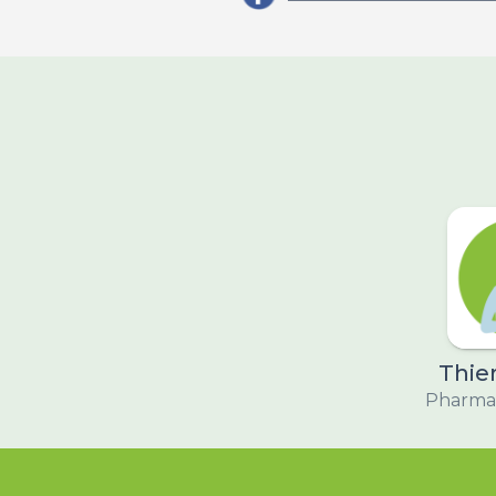
Thier
Pharmac