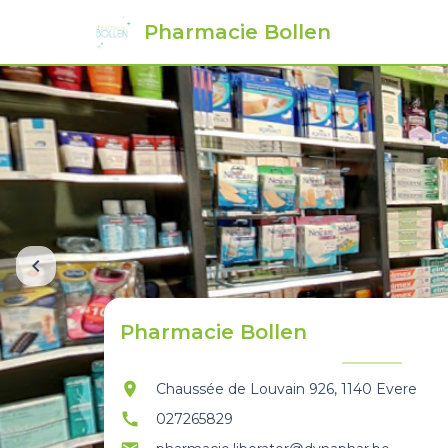
Pharmacie Bollen
chevron_left
Pharmacie Bollen
location_on
Chaussée de Louvain 926, 1140 Evere
call
027265829